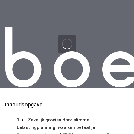
Skip
Skip
links
to
primary
navigation
Skip
to
content
Inhoudsopgave
Zakelijk groeien door slimme
belastingplanning: waarom betaal je