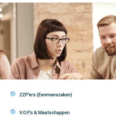
ZZP'ers (Eenmanszaken)
V.O.F.'s & Maatschappen