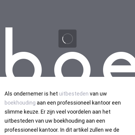
Skip
Skip
links
to
primary
navigation
Skip
to
content
Als ondernemer is het
uitbesteden
van uw
boekhouding
aan een professioneel kantoor een
slimme keuze. Er zijn veel voordelen aan het
uitbesteden van uw boekhouding aan een
professioneel kantoor. In dit artikel zullen we de