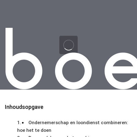
Skip
Skip
links
to
primary
navigation
Skip
to
content
Inhoudsopgave
Ondernemerschap en loondienst combineren:
hoe het te doen