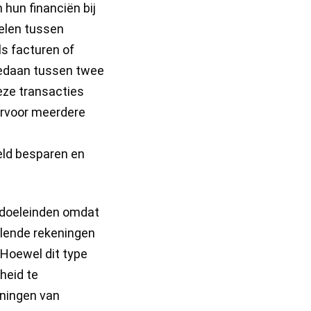
 hun financiën bij
elen tussen
ls facturen of
gedaan tussen twee
deze transacties
aarvoor meerdere
eld besparen en
 doeleinden omdat
illende rekeningen
 Hoewel dit type
gheid te
eningen van