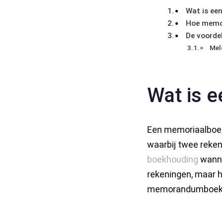
Wat is ee
Hoe memo
De voorde
Meld
Wat is 
Een memoriaalboeki
waarbij twee reken
boekhouding
wanne
rekeningen, maar h
memorandumboekin