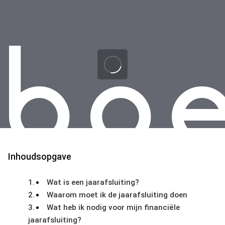
Skip
Skip
links
to
primary
navigation
Skip
to
content
Inhoudsopgave
Wat is een jaarafsluiting?
Waarom moet ik de jaarafsluiting doen
Wat heb ik nodig voor mijn financiële
jaarafsluiting?