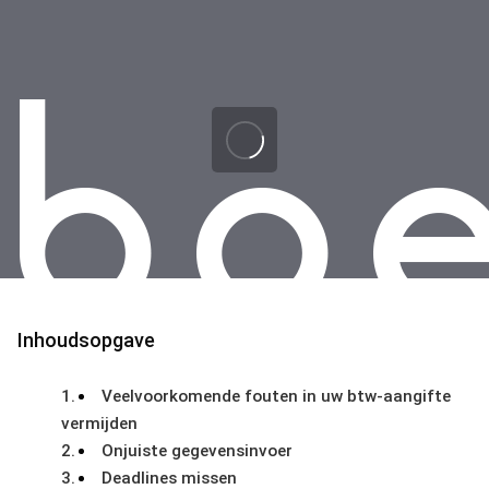
Skip
Skip
links
to
primary
navigation
Skip
to
content
Inhoudsopgave
Veelvoorkomende fouten in uw btw-aangifte
vermijden
Onjuiste gegevensinvoer
Deadlines missen