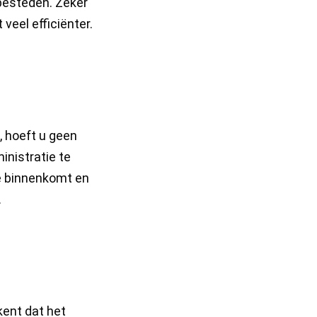
besteden. Zeker
veel efficiënter.
 hoeft u geen
inistratie te
ie binnenkomt en
.
kent dat het