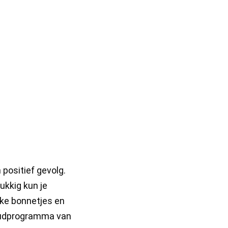
 positief gevolg.
lukkig kun je
jke bonnetjes en
houdprogramma van