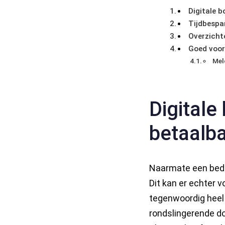
Digitale 
Tijdbespa
Overzichte
Goed voor
Meld
Digitale
betaalba
Naarmate een bedrij
Dit kan er echter v
tegenwoordig heel
rondslingerende d