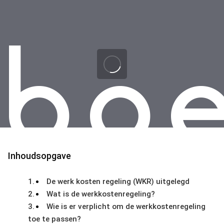
Skip
Skip
links
to
primary
navigation
Skip
to
content
Inhoudsopgave
De werk kosten regeling (WKR) uitgelegd
Wat is de werkkostenregeling?
Wie is er verplicht om de werkkostenregeling
toe te passen?